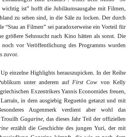
wichtig ist” hofft die Jubiläumsausgabe mit Filmen,
hland zu sehen sind, in die Säle zu locken. Der durch
e “Stau an Filmen” sei paradoxerweise ein Vorteil für
ne größere Sehnsucht nach Kino hätten als sonst. Die
d noch vor Veröffentlichung des Programms wurden
ls zuvor.
e Up einzelne Highlights herauszupicken. In der Reihe
Publikum unter anderem auf
First Cow
von Kelly
griechischen Exzentrikers Yannis Economides freuen,
Larraín, in dem ausgiebig Reguetón getanzt und mit
Besonderes Augenmerk verdient aber wohl das
 Trouilh
Gagarine,
das dieses Jahr Teil der offiziellen
ine
erzählt die Geschichte des jungen Yuri, der mit