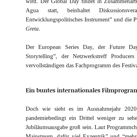
wird. Der Global Day findet in Zusammenarb
Agua statt, beinhaltet Diskussionsve
Entwicklungspolitisches Instrument” und die P
Greta
.
Der European Series Day, der Future Day
Storytelling”, der Netzwerkstreff Produce
vervollständigen das Fachprogramm des Festiva
Ein buntes internationales Filmprogr
Doch wie sieht es im Ausnahmejahr 2020 
pandemiebedingt ein Drittel weniger zu seh
Jubiläumsausgabe groß sein. Laut Programmche
Mainstream, dafür viel Exzentrik” und “me