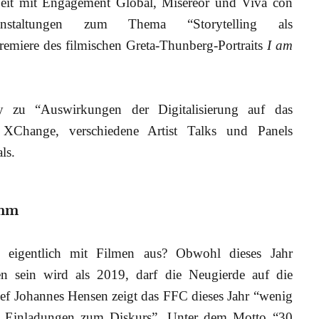
eit mit Engagement Global, Misereor und Viva con
ranstaltungen zum Thema “Storytelling als
remiere des filmischen Greta-Thunberg-Portraits
I am
 zu “Auswirkungen der Digitalisierung auf das
rs XChange, verschiedene Artist Talks und Panels
ls.
amm
eigentlich mit Filmen aus? Obwohl dieses Jahr
en sein wird als 2019, darf die Neugierde auf die
f Johannes Hensen zeigt das FFC dieses Jahr “wenig
hr Einladungen zum Diskurs”. Unter dem Motto “30