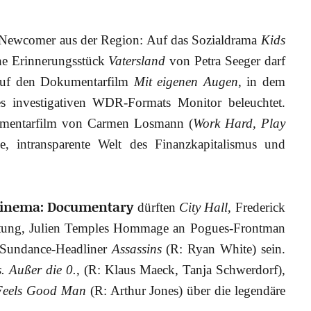
m-Newcomer aus der Region: Auf das Sozialdrama
Kids
che Erinnerungsstück
Vatersland
von Petra Seeger darf
 auf den Dokumentarfilm
Mit eigenen Augen
, in dem
es investigativen WDR-Formats Monitor beleuchtet.
umentarfilm von Carmen Losmann (
Work Hard, Play
e, intransparente Welt des Finanzkapitalismus und
 Cinema: Documentary
dürften
City Hall
, Frederick
ltung, Julien Temples Hommage an Pogues-Frontman
 Sundance-Headliner
Assassins
(R: Ryan White) sein.
s. Außer die 0.
, (R: Klaus Maeck, Tanja Schwerdorf),
Feels Good Man
(R: Arthur Jones) über die legendäre