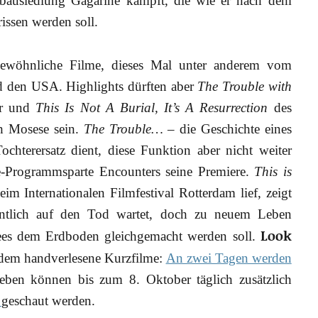
abausiedlung Gagarine kämpft, die wie er nach dem
issen werden soll.
gewöhnliche Filme, dieses Mal unter anderem vom
 den USA. Highlights dürften aber
The Trouble with
er und
This Is Not A Burial, It’s A Resurrection
des
h Mosese sein.
The Trouble…
– die Geschichte eines
hterersatz dient, diese Funktion aber nicht weiter
ale-Programmsparte Encounters seine Premiere.
This is
im Internationalen Filmfestival Rotterdam lief, zeigt
gentlich auf den Tod wartet, doch zu neuem Leben
Look
usees dem Erdboden gleichgemacht werden soll.
dem handverlesene Kurzfilme:
An zwei Tagen werden
eben können bis zum 8. Oktober täglich zusätzlich
l
geschaut werden.