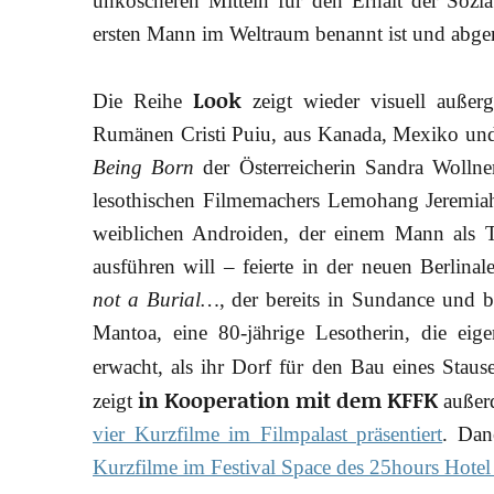
unkoscheren Mitteln für den Erhalt der Sozi
ersten Mann im Weltraum benannt ist und abger
Look
Die Reihe
zeigt wieder visuell außer
Rumänen Cristi Puiu, aus Kanada, Mexiko und
Being Born
der Österreicherin Sandra Wolln
lesothischen Filmemachers Lemohang Jeremia
weiblichen Androiden, der einem Mann als Toc
ausführen will – feierte in der neuen Berlin
not a Burial…
, der bereits in Sundance und be
Mantoa, eine 80-jährige Lesotherin, die ei
erwacht, als ihr Dorf für den Bau eines Sta
in Kooperation mit dem KFFK
zeigt
außer
vier Kurzfilme im Filmpalast präsentiert
. Dan
Kurzfilme im Festival Space des 25hours Hote