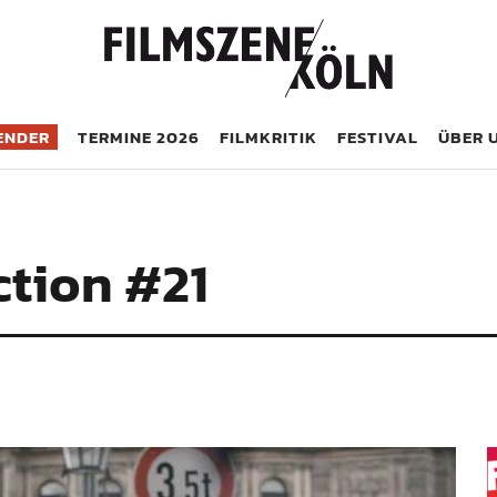
öln
ENDER
TERMINE 2026
FILMKRITIK
FESTIVAL
ÜBER 
ction #21