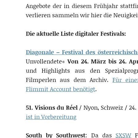
Angebote der in diesem Frühjahr stattfi
verlieren sammeln wir hier die Neuigkeit
Die aktuelle Liste digitaler Festivals:
Diagonale – Festival des öster­rei­chi­sc
Unvollendete«
Von 24. März bis 24. Apr
und Highlights aus den Spezialpro
Filmperlen aus dem Archiv.
Für ein
Flimmit Account benötigt
.
51. Visions du Réel
/ Nyon, Schweiz / 24. 
ist in Vorbe­rei­tung
South by Southwest
: Da das
SXSW
Fe