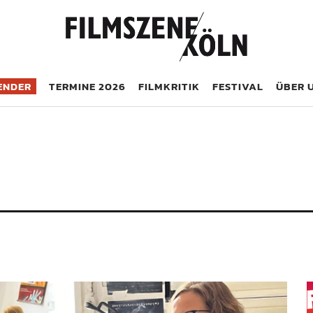
öln
ENDER
TERMINE 2026
FILMKRITIK
FESTIVAL
ÜBER 