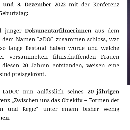
. und 3. Dezember
2022 mit der Konferenz
Geburtstag:
ll junger
Dokumentarfilmerinnen
aus dem
er dem Namen LaDOC zusammen schloss, war
k so lange Bestand haben würde und welche
ier versammelten filmschaffenden Frauen
 diesen 20 Jahren entstanden, weisen eine
sind preisgekrönt.
gt LaDOC nun anlässlich seines
20-jährigen
nz „Zwischen uns das Objektiv – Formen der
nen und Regie“ unter einem bisher wenig
nnen
.