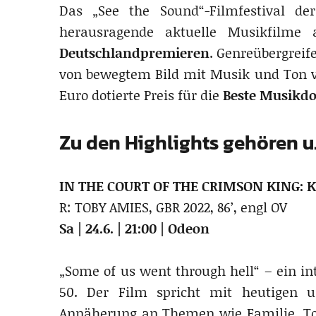
Das „See the Sound“-Filmfestival d
herausragende aktuelle Musikfilme 
Deutschlandpremieren
. Genreübergreif
von bewegtem Bild mit Musik und Ton ve
Euro dotierte Preis für die
Beste Musikd
Zu den Highlights gehören u.
IN THE COURT OF THE CRIMSON KING: 
R: TOBY AMIES, GBR 2022, 86’, engl OV
Sa | 24.6. | 21:00 | Odeon
„Some of us went through hell“ – ein i
50. Der Film spricht mit heutigen u
Annäherung an Themen wie Familie, Tod