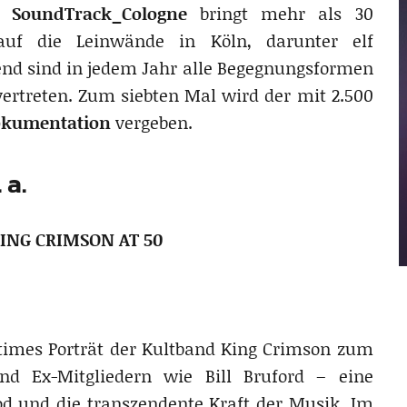
er
SoundTrack_Cologne
bringt mehr als 30
auf die Leinwände in Köln, darunter elf
end sind in jedem Jahr alle Begegnungsformen
rtreten. Zum siebten Mal wird der mit 2.500
okumentation
vergeben.
 a.
KING CRIMSON AT 50
ntimes Porträt der Kultband King Crimson zum
nd Ex-Mitgliedern wie Bill Bruford – eine
 und die transzendente Kraft der Musik. Im