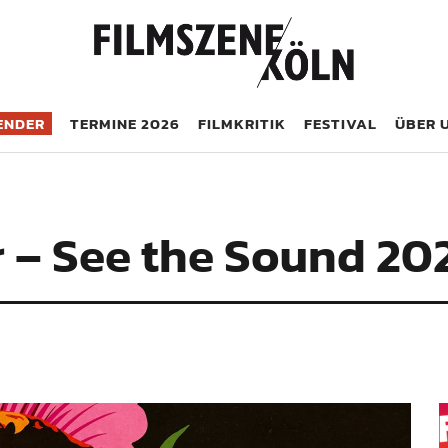
öln
ENDER
TERMINE 2026
FILMKRITIK
FESTIVAL
ÜBER 
r – See the Sound 20