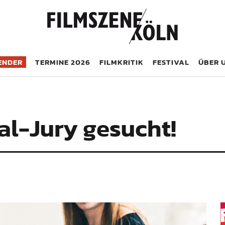
öln
ENDER
TERMINE 2026
FILMKRITIK
FESTIVAL
ÜBER 
al-Jury gesucht!