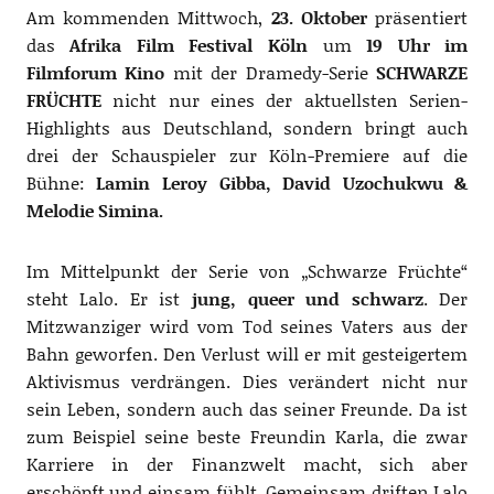
Am kommenden Mittwoch,
23. Oktober
präsentiert
das
Afrika Film Festival Köln
um
19 Uhr im
Filmforum Kino
mit der Dramedy-Serie
SCHWARZE
FRÜCHTE
nicht nur eines der aktuellsten Serien-
Highlights aus Deutschland, sondern bringt auch
drei der Schauspieler zur Köln-Premiere auf die
Bühne:
Lamin Leroy Gibba, David Uzochukwu &
Melodie Simina.
Im Mittelpunkt der Serie von „Schwarze Früchte“
steht Lalo. Er ist
jung, queer und schwarz
. Der
Mitzwanziger wird vom Tod seines Vaters aus der
Bahn geworfen. Den Verlust will er mit gesteigertem
Aktivismus verdrängen. Dies verändert nicht nur
sein Leben, sondern auch das seiner Freunde. Da ist
zum Beispiel seine beste Freundin Karla, die zwar
Karriere in der Finanzwelt macht, sich aber
erschöpft und einsam fühlt. Gemeinsam driften Lalo