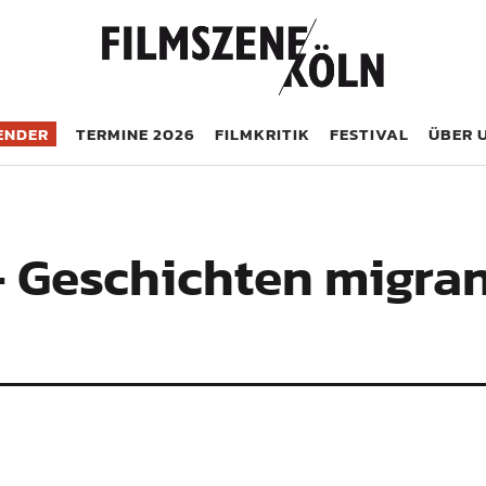
öln
ENDER
TERMINE 2026
FILMKRITIK
FESTIVAL
ÜBER 
– Geschichten migra