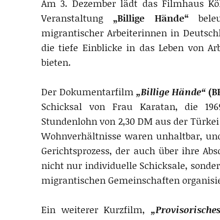
Am 3. Dezember lädt das Filmhaus Kö
Veranstaltung
„Billige Hände“
beleu
migrantischer Arbeiterinnen in Deutsch
die tiefe Einblicke in das Leben von A
bieten.
Der Dokumentarfilm
„Billige Hände“
(BR
Schicksal von Frau Karatan, die 19
Stundenlohn von 2,30 DM aus der Türkei
Wohnverhältnisse waren unhaltbar, und 
Gerichtsprozess, der auch über ihre Abs
nicht nur individuelle Schicksale, sond
migrantischen Gemeinschaften organisi
Ein weiterer Kurzfilm,
„Provisorische