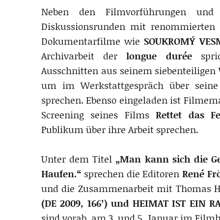
Neben den Filmvorführungen und 
Diskussionsrunden mit renommierten
Dokumentarfilme wie
SOUKROMÝ VESMÍ
Archivarbeit der
longue durée
spri
Ausschnitten aus seinem siebenteiligen
um im Werkstattgespräch über seine 
sprechen. Ebenso eingeladen ist Filme
Screening seines Films
Rettet das 
Publikum über ihre Arbeit sprechen.
Unter dem Titel
„Man kann sich die Ges
Haufen.“
sprechen die Editoren
René Frö
und die Zusammenarbeit mit Thomas He
(DE 2009, 166’) und HEIMAT IST EIN RA
sind vorab, am 3. und 5. Januar im Filmh