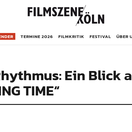
öln
ENDER
TERMINE 2026
FILMKRITIK
FESTIVAL
ÜBER 
hythmus: Ein Blick a
NG TIME“