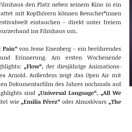
ilmhaus den Platz neben seinem Kino in ein
stattet mit Kopfhörern können Besucher*innen
estivalwelt eintauchen – direkt unter freiem
kurzerhand ins Filmhaus um.
l Pain“
von Jesse Eisenberg – ein berührendes
e und Erinnerung. Am ersten Wochenende
ghlights:
„Flow“
, der diesjährige Animations-
a Arnold. Außerdem zeigt das Open Air mit
sten Dokumentarfilm des Jahres nochmals auf
ghlights sind
„Universal Language“
,
„All We
itel wie
„Emilia Pérez“
oder Almodóvars
„The