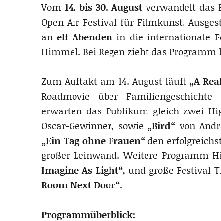
Vom
14. bis 30. August
verwandelt das F
Open-Air-Festival für Filmkunst. Ausge
an
elf Abenden
in die internationale F
Himmel. Bei Regen zieht das Programm 
Zum Auftakt am 14. August läuft
„A Rea
Roadmovie über Familiengeschicht
erwarten das Publikum gleich zwei Hi
Oscar-Gewinner, sowie
„Bird“
von Andre
„Ein Tag ohne Frauen“
den erfolgreich
großer Leinwand. Weitere Programm-Hi
Imagine As Light“
, und große Festival-T
Room Next Door“
.
Programmüberblick: