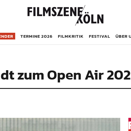
öln
ENDER
TERMINE 2026
FILMKRITIK
FESTIVAL
ÜBER 
ädt zum Open Air 202