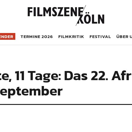
öln
ENDER
TERMINE 2026
FILMKRITIK
FESTIVAL
ÜBER 
e, 11 Tage: Das 22. Af
 September