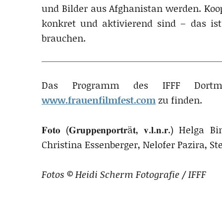
und Bilder aus Afghanistan werden. Koope
konkret und aktivierend sind – das is
brauchen.
Das Programm des IFFF Dortm
www.frauenfilmfest.com
zu finden.
𝐅𝐨𝐭𝐨 (𝐆𝐫𝐮𝐩𝐩𝐞𝐧𝐩𝐨𝐫𝐭𝐫ä𝐭, 𝐯.𝐥.𝐧.
Christina Essenberger, Nelofer Pazira, St
Fotos © Heidi Scherm Fotografie / IFFF