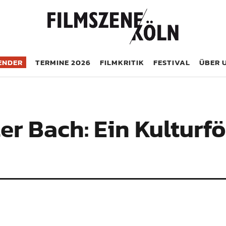
öln
ENDER
TERMINE 2026
FILMKRITIK
FESTIVAL
ÜBER 
r Bach: Ein Kulturfö