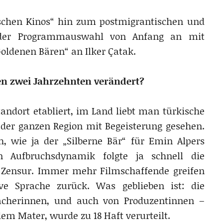
ischen Kinos“ hin zum postmigrantischen und
n der Programmauswahl von Anfang an mit
Goldenen Bären“ an Ilker Çatak.
sen zwei Jahrzehnten verändert?
tandort etabliert, im Land liebt man türkische
 der ganzen Region mit Begeisterung gesehen.
ch, wie ja der „Silberne Bär“ für Emin Alpers
n Aufbruchsdynamik folgte ja schnell die
r Zensur. Immer mehr Filmschaffende greifen
ve Sprache zurück. Was geblieben ist: die
herinnen, und auch von Produzentinnen –
em Mater, wurde zu 18 Haft verurteilt.