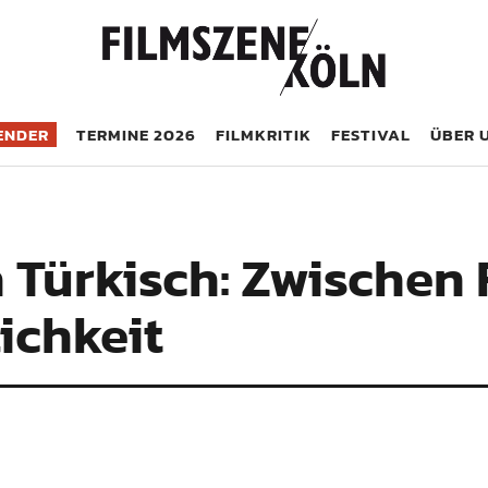
öln
ENDER
TERMINE 2026
FILMKRITIK
FESTIVAL
ÜBER 
h Türkisch: Zwischen
lichkeit