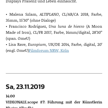
Displays Präsenz und Leben einhaucht.
• Malena Szlam,
ALTIPLANO
, CL/AR/CA 2018, Farbe,
35mm, 15’30’’ (ohne Dialoge)
• Francisco Rodríguez,
Una luna de hierro
(A Moon
Made of Iron), CL/FR 2017, Farbe, 16mm/digital, 28’30’’
(span. OmeU)
• Lisa Rave,
Europium
, UK/DE 2014, Farbe, digital, 20’
(engl. OmeU)
Filmforum NRW, Köln
Sa, 23.11.2019
14:00
VIDEONALE.scope #7: Führung mit der Künstlerin
Rheim Alkadhi