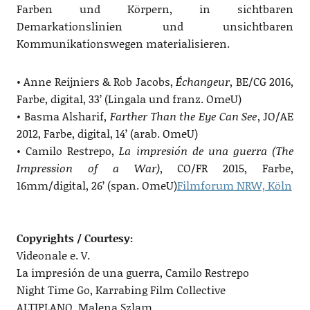
Farben und Körpern, in sichtbaren
Demarkationslinien und unsichtbaren
Kommunikationswegen materialisieren.
• Anne Reijniers & Rob Jacobs,
Échangeur
, BE/CG 2016,
Farbe, digital, 33’ (Lingala und franz. OmeU)
• Basma Alsharif,
Farther Than the Eye Can See
, JO/AE
2012, Farbe, digital, 14’ (arab. OmeU)
• Camilo Restrepo,
La impresión de una guerra (The
Impression of a War)
, CO/FR 2015, Farbe,
16mm/digital, 26’ (span. OmeU)
Filmforum NRW, Köln
Copyrights / Courtesy:
Videonale e. V.
La impresión de una guerra, Camilo Restrepo
Night Time Go, Karrabing Film Collective
ALTIPLANO, Malena Szlam