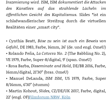
Inszenierung wird. I
SM, ISM
dokumentiert die Attacken
des Künstlers auf das strahlende Lächeln im
öffentlichen Gesicht des Kapitalismus.
Slides *ist ein
schlafwandlerischer Streifzug durch die virtuellen
Realitäten einer „smart city“.
• Cynthia Beatt,
Böse zu sein ist auch ein Beweis von
Gefühl,
DE 1983, Farbe, 16mm, 26’ (de. und engl. OmeU)
• Rolando Peña,
La Cotorra No. 2
(The Babbling No. 2),
VE 1979, Farbe, Super-8/digital, 9’ (span. OmeU)
• Rosa Barba,
Disseminate and Hold
, DE/BR 2016, Farbe,
16mm/digital, 21’30’’ (bras. OmeU)
• Manuel DeLanda,
ISM ISM
, US 1979, Farbe, Super
8/16mm, 6’30’’ (stumm)
• Martin Kohout,
Slides
, CZ/DE/UK 2017, Farbe, digital,
22’ (engl. OF)
Filmforum NRW, Köln