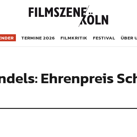
öln
ENDER
TERMINE 2026
FILMKRITIK
FESTIVAL
ÜBER 
dels: Ehrenpreis Sch