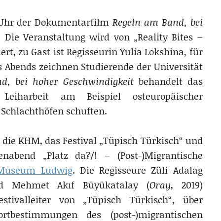
 Uhr der Dokumentarfilm
Regeln am Band, bei
. Die Veranstaltung wird von „Reality Bites –
t, zu Gast ist Regisseurin Yulia Lokshina, für
 Abends zeichnen Studierende der Universität
d, bei hoher Geschwindigkeit
behandelt das
eiharbeit am Beispiel osteuropäischer
 Schlachthöfen schuften.
die KHM, das Festival „Tüpisch Türkisch“ und
abend „Platz da?/! – (Post-)Migrantische
Museum Ludwig
. Die Regisseure Züli Adalag
d Mehmet Akıf Büyükatalay (
Oray
, 2019)
stivalleiter von „Tüpisch Türkisch“, über
rtbestimmungen des (post-)migrantischen