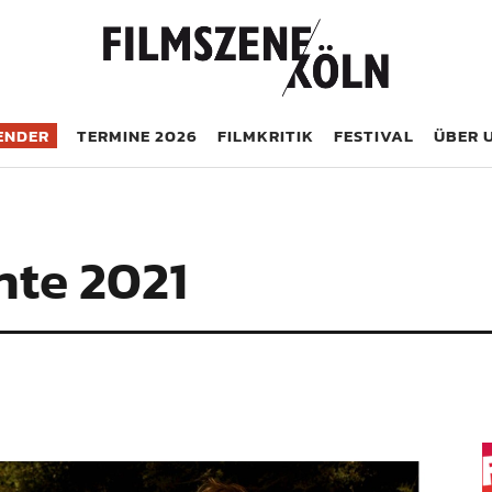
öln
ENDER
TERMINE 2026
FILMKRITIK
FESTIVAL
ÜBER 
hte 2021