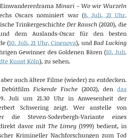
as Einwandererdrama
Minari – Wo wir Wurzeln
sechs Oscars nominiert war (
8. Juli, 21 Uhr,
mische Trinkergeschichte
Der Rausch
(2020), die
 und dem Auslands-Oscar für den besten
de (
10. Juli, 21 Uhr, Cinenova
), und
Bad Lucking
ährigen Gewinner des Goldenen Bären (
10. Juli,
dte Kunst Köln
), zu sehen.
aber auch ältere Filme (wieder) zu entdecken.
s Debütfilm
Fickende Fische
(2002), den
das
 Juli um 21.30 Uhr in Anwesenheit der
rbert Schwering zeigt. Wer anstelle von
er die Steven-Soderbergh-Variante eines
 direkt davor mit
The Limey
(1999) bedient, in
ischer Krimineller Nachforschungen zum Tod