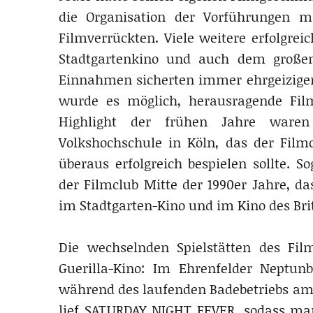
die Organisation der Vorführungen mi
Filmverrückten. Viele weitere erfolgrei
Stadtgartenkino und auch dem großen 
Einnahmen sicherten immer ehrgeiziger
wurde es möglich, herausragende Fil
Highlight der frühen Jahre ware
Volkshochschule in Köln, das der Film
überaus erfolgreich bespielen sollte. So
der Filmclub Mitte der 1990er Jahre, da
im Stadtgarten-Kino und im Kino des Brit
Die wechselnden Spielstätten des Film
Guerilla-Kino: Im Ehrenfelder Neptunb
während des laufenden Badebetriebs am A
lief SATURDAY NIGHT FEVER, sodass m