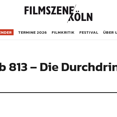
öln
ENDER
TERMINE 2026
FILMKRITIK
FESTIVAL
ÜBER 
ub 813 – Die Durchdr