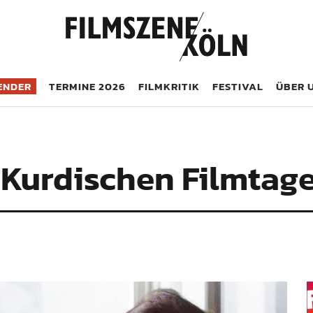
öln
ENDER
TERMINE 2026
FILMKRITIK
FESTIVAL
ÜBER 
 Kurdischen Filmtag