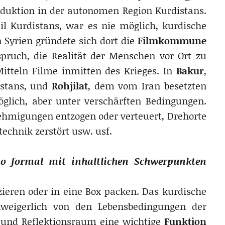
oduktion in der autonomen Region Kurdistans.
il Kurdistans, war es nie möglich, kurdische
n Syrien gründete sich dort die
Filmkommune
ruch, die Realität der Menschen vor Ort zu
itteln Filme inmitten des Krieges. In
Bakur
,
istans, und
Rohjilat
, dem vom Iran besetzten
öglich, aber unter verschärften Bedingungen.
ehmigungen entzogen oder verteuert, Drehorte
echnik zerstört usw. usf.
ino formal mit inhaltlichen Schwerpunkten
zzieren oder in eine Box packen. Das kurdische
nweigerlich von den Lebensbedingungen der
- und Reflektionsraum eine wichtige
Funktion