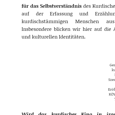
für das Selbstverständnis
des Kurdische
auf der Erfassung und Erzählung
kurdischstämmigen Menschen aus 
Insbesondere blicken wir hier auf die 
und kulturellen Identitäten.
Ge
k
Sze
Erö
KÖY
Wird das kurdisches Kino in irge