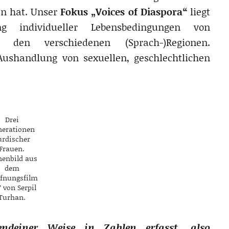
n hat. Unser
Fokus „Voices of Diaspora“
liegt
 individueller Lebensbedingungen von
den verschiedenen (Sprach-)Regionen.
Aushandlung von sexuellen, geschlechtlichen
Drei
nerationen
urdischer
Frauen.
nenbild aus
dem
ffnungsfilm
 von Serpil
Turhan.
ndeiner Weise in Zahlen erfasst, also